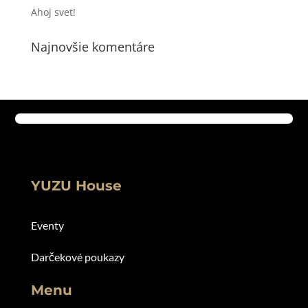
Ahoj svet!
Najnovšie komentáre
YUZU House
Eventy
Darčekové poukazy
Menu